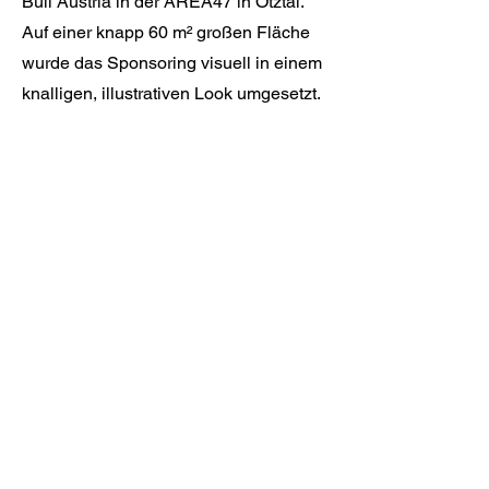
Bull Austria in der AREA47 in Ötztal.
Auf einer knapp 60 m² großen Fläche
wurde das Sponsoring visuell in einem
knalligen, illustrativen Look umgesetzt.
Du hast ein Projekt?
Ob Fassade, Office, Restaurant,
Hotel oder Privates Projekt - ich
entwickle ein individuelles
Konzept für deinen Raum.