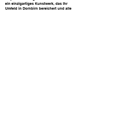
ein einzigartiges Kunstwerk, das Ihr
Umfeld in Dornbirn bereichert und alle
Blicke auf sich ziehen wird.
Kontaktieren Sie mich noch heute und
lassen Sie uns Ihr Graffiti-Projekt in
Dornbirn gemeinsam in die Tat
umsetzen!
Bereit für
dein Projekt?
Lass uns gemeinsam deine Wände zum
Leben erwecken